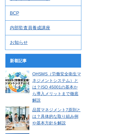
BCP
内部監査員養成講座
お知らせ
新着記事
OHSMS（労働安全衛生マ
ネジメントシステム）と
は？ISO 45001の基本か
ら導入メリットまで徹底
解説
品質マネジメント7原則と
は？具体的な取り組み例
や基本方針を解説