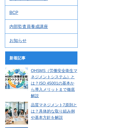
BCP
内部監査員養成講座
お知らせ
新着記事
OHSMS（労働安全衛生マ
ネジメントシステム）と
は？ISO 45001の基本か
ら導入メリットまで徹底
解説
品質マネジメント7原則と
は？具体的な取り組み例
や基本方針を解説