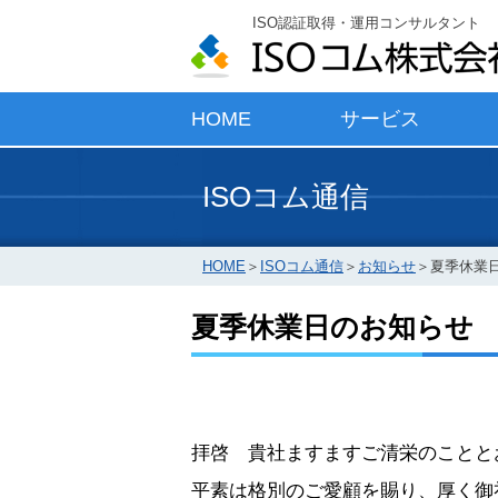
ISO認証取得・運用コンサルタント
HOME
サービス
ISOコム通信
HOME
＞
ISOコム通信
＞
お知らせ
＞
夏季休業
夏季休業日のお知らせ
拝啓 貴社ますますご清栄のことと
平素は格別のご愛顧を賜り、厚く御