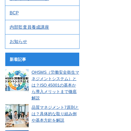
BCP
内部監査員養成講座
お知らせ
新着記事
OHSMS（労働安全衛生マ
ネジメントシステム）と
は？ISO 45001の基本か
ら導入メリットまで徹底
解説
品質マネジメント7原則と
は？具体的な取り組み例
や基本方針を解説