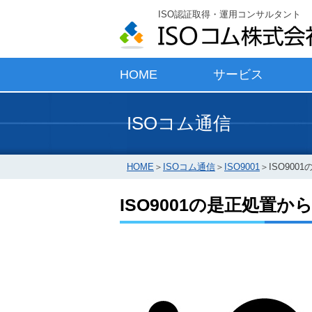
ISO認証取得・運用コンサルタント
HOME
サービス
ISOコム通信
HOME
＞
ISOコム通信
＞
ISO9001
＞
ISO90
ISO9001の是正処置