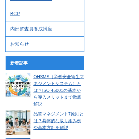
BCP
内部監査員養成講座
お知らせ
新着記事
OHSMS（労働安全衛生マ
ネジメントシステム）と
は？ISO 45001の基本か
ら導入メリットまで徹底
解説
品質マネジメント7原則と
は？具体的な取り組み例
や基本方針を解説