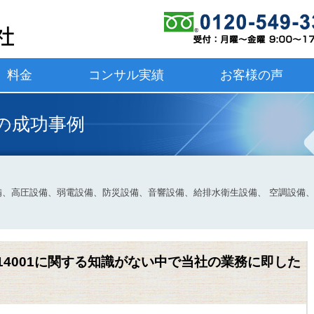
料金
コンサル実績
お客様の声
様の成功事例
得】電気設備、高圧設備、弱電設備、防災設備、音響設備、給排水衛生設備、 空調
ISO14001に関する知識がない中で当社の業務に即した