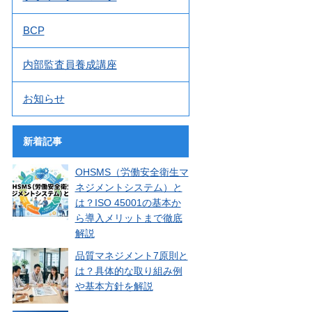
BCP
内部監査員養成講座
お知らせ
新着記事
OHSMS（労働安全衛生マ
ネジメントシステム）と
は？ISO 45001の基本か
ら導入メリットまで徹底
解説
品質マネジメント7原則と
は？具体的な取り組み例
や基本方針を解説