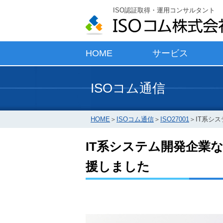
ISO認証取得・運用コンサルタント
HOME
サービス
ISOコム通信
HOME
＞
ISOコム通信
＞
ISO27001
＞
IT系シ
IT系システム開発企業な
援しました