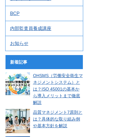
BCP
内部監査員養成講座
お知らせ
新着記事
OHSMS（労働安全衛生マ
ネジメントシステム）と
は？ISO 45001の基本か
ら導入メリットまで徹底
解説
品質マネジメント7原則と
は？具体的な取り組み例
や基本方針を解説